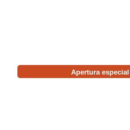
Horarios:
Lunes: cerramos,
Martes, de 18 a las 23.30 horas, 
Miércoles, de 18 a las 23.30 horas,
Jueves, de 13 a las 23.30 horas,
Viernes, de 13 a las 1.30 horas,
Sábado, de 13 a las 1.30 horas,
Domingo, de 13 a las 23 horas.
Apertura especial
C