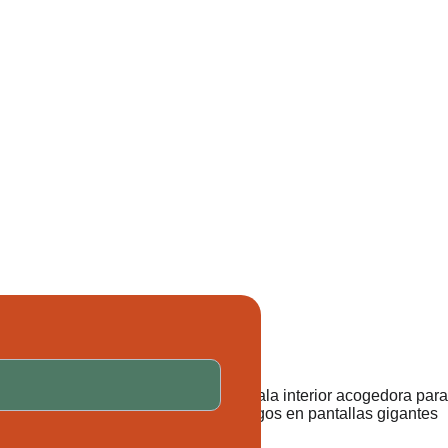
información
Estamos aquí para resolver tus dudas. ¡Escríbenos! 
¿Quieres organizar un evento con nosotros?
Cumpleaños o despedidas… en FRATINA te ayudamos a 
montar el plan perfecto. Contáctanos y organizamos juntos 
tu evento. 